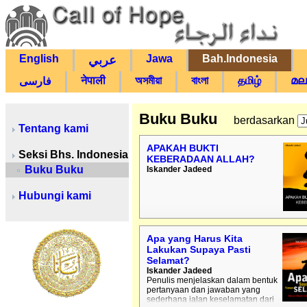
English
Jawa
Bah.Indonesia
عربي
नेपाली
অসমীয়া
বাংলা
தமிழ்
മല
فارسی
Buku Buku
berdasarkan
Tentang kami
APAKAH BUKTI
Seksi Bhs. Indonesia
KEBERADAAN ALLAH?
Buku Buku
Iskander Jadeed
Hubungi kami
Apa yang Harus Kita
Lakukan Supaya Pasti
Selamat?
Iskander Jadeed
Penulis menjelaskan dalam bentuk
pertanyaan dan jawaban yang
sederhana jalan keselamatan dari