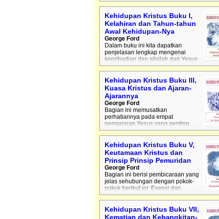
dosa, dan bagaimana untuk menghayati
kehidupan yang benar dan kudus. Kesela
dari dosa “sudah ada dalam pikiran Allah s
Kehidupan Kristus Buku I,
awal mula”, dan untuk alasan ini “Dia ‘Allah
Kelahiran dan Tahun-tahun
memberikan putra-Nya yang tunggal”, Yes
Awal Kehidupan-Nya
Kristus, untuk menebus kita dari dosa. Penu
George Ford
mengandalkan penjelasan-penjelasannya
Dalam buku ini kita dapatkan
banyak ayat-ayat Alkitab.
penjelasan lengkap mengenai
kepribadian dan silsilah dari Yesus
Kristus, pemberitahuan mengenai kelahir
yang unik dan akibat-akibat yang penting
sehubungan dengan kelahiran itu sendiri,
Kehidupan Kristus Buku III,
teristimewa karena Yesus datang untuk
Kuasa Kristus dan Ajaran-
menyelamatkan umat manusia dari dosa.
Ajarannya
Sebagai tambahan dari hal ini, kita menda
George Ford
penjelasan tentang masa kanak-kanak Kris
Bagian ini memusatkan
dan pertumbuhan-Nya dalam tubuh, roh d
perhatiannya pada empat
hikmat sampai pada awal dari pelayanan-
pengajaran Yesus yang penting,
seperti khotbah di bukit yang mencakup s
bagian dari kehidupan, menegaskan meng
hokum kasih dan pengampunan. Juga
Kehidupan Kristus Buku V,
membicarakan mengenai sejumlah mujizat
Keutamaan Kristus dan
dilakukan-Nya dan pemilihan murid-murid
Prinsip Prinsip Pemuridan
George Ford
Bagian ini berisi pembicaraan yang
jelas sehubungan dengan pokok-
pokok berikut ini: Esensi dari
kepribadian Kristus, kesaksian dari sorga
mengenai Dia, otoritas-Nya, dan kemuncul
Nya di di bukit kemuliaan dalam kemuliaan
Kehidupan Kristus Buku VII,
sorgawi-Nya, otoritas-Nya. Buku ini juga
Kematian dan Kebangkitan-