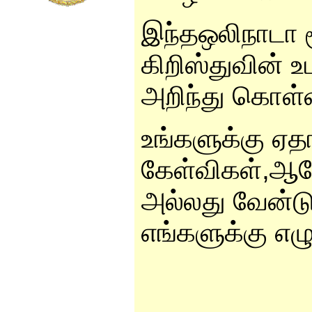
இந்தஒலிநாடா ம
கிறிஸ்துவின்
அறிந்து கொள்
உங்களுக்கு ஏத
கேள்விகள்,
அல்லது வேன்ட
எங்களுக்கு எழு