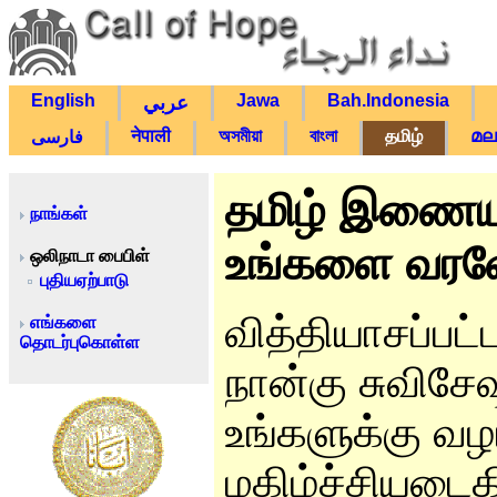
English
Jawa
Bah.Indonesia
عربي
नेपाली
অসমীয়া
বাংলা
தமிழ்
മല
فارسی
தமிழ் இணையத
நாங்கள்
உங்களை வரவே
ஒலிநாடா பைபிள்
புதியஏற்பாடு
வித்தியாசப்பட்
எங்களை
தொடர்புகொள்ள
நான்கு சுவிசே
உங்களுக்கு வழ
மகிழ்ச்சியடை