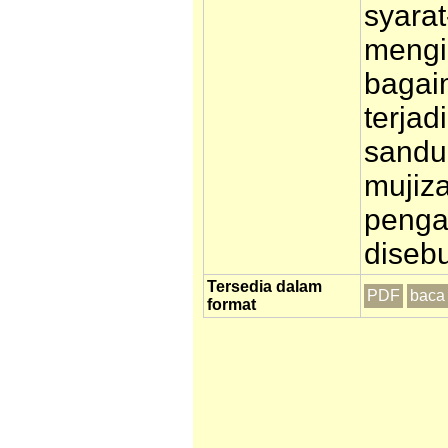
syarat
mengi
bagai
terjad
sandu
mujiza
pengaj
diseb
Tersedia dalam
PDF
baca 
format