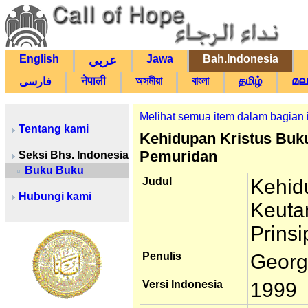
English
Jawa
Bah.Indonesia
عربي
नेपाली
অসমীয়া
বাংলা
தமிழ்
മല
فارسی
Melihat semua item dalam bagian 
Tentang kami
Kehidupan Kristus Buku
Pemuridan
Seksi Bhs. Indonesia
Buku Buku
Judul
Kehid
Hubungi kami
Keuta
Prinsi
Penulis
Georg
Versi Indonesia
1999