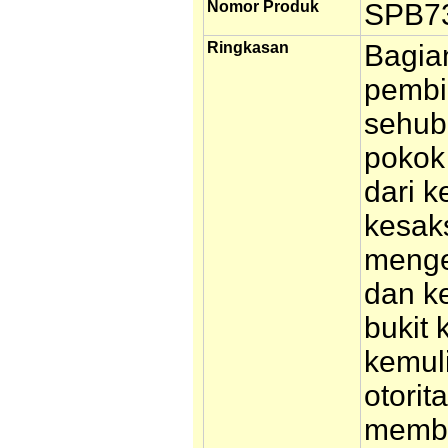
Nomor Produk
SPB7
Ringkasan
Bagian
pembi
sehub
pokok 
dari k
kesaks
mengen
dan k
bukit
kemul
otorit
membi