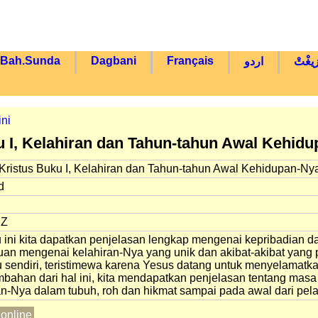
Bah.Sunda
Dagbani
Français
زيغْتْ
اردو
ini
 I, Kelahiran dan Tahun-tahun Awal Kehid
Kristus Buku I, Kelahiran dan Tahun-tahun Awal Kehidupan-Ny
d
NZ
ini kita dapatkan penjelasan lengkap mengenai kepribadian dan 
uan mengenai kelahiran-Nya yang unik dan akibat-akibat yang
tu sendiri, teristimewa karena Yesus datang untuk menyelamatk
bahan dari hal ini, kita mendapatkan penjelasan tentang masa
n-Nya dalam tubuh, roh dan hikmat sampai pada awal dari pel
online