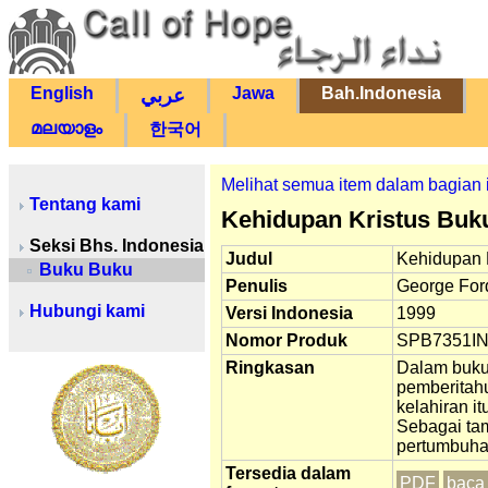
English
Jawa
Bah.Indonesia
عربي
മലയാളം
한국어
Melihat semua item dalam bagian 
Tentang kami
Kehidupan Kristus Buku
Seksi Bhs. Indonesia
Judul
Kehidupan 
Buku Buku
Penulis
George For
Hubungi kami
Versi Indonesia
1999
Nomor Produk
SPB7351I
Ringkasan
Dalam buku 
pemberitah
kelahiran i
Sebagai tam
pertumbuha
Tersedia dalam
PDF
baca 