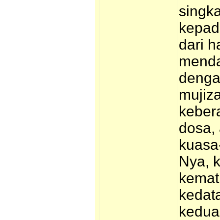
singka
kepad
dari h
menda
dengan
mujiza
keber
dosa, 
kuasa
Nya, 
kemat
kedat
kedua