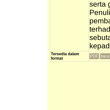
serta 
Penul
pemba
terha
sebut
kepada
Tersedia dalam
PDF
baca 
format