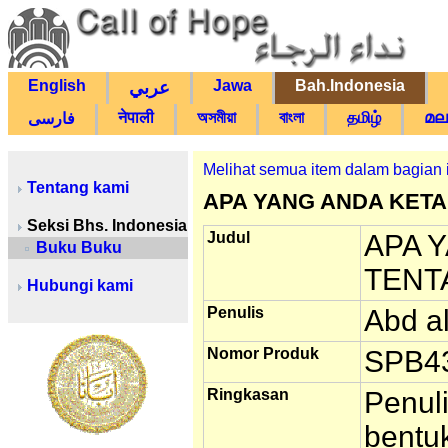
English
Jawa
Bah.Indonesia
عربي
नेपाली
অসমীয়া
বাংলা
தமிழ்
മല
فارسی
Melihat semua item dalam bagian 
Tentang kami
APA YANG ANDA KETA
Seksi Bhs. Indonesia
Judul
APA 
Buku Buku
TENT
Hubungi kami
Penulis
Abd a
Nomor Produk
SPB4
Ringkasan
Penul
bentu