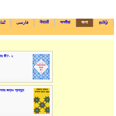
नेपाली
অসমীয়া
বাংলা
தமிழ்
فارسی
تْمَا
ায় কী?- ২
নার জন্যও প্রস্তুত