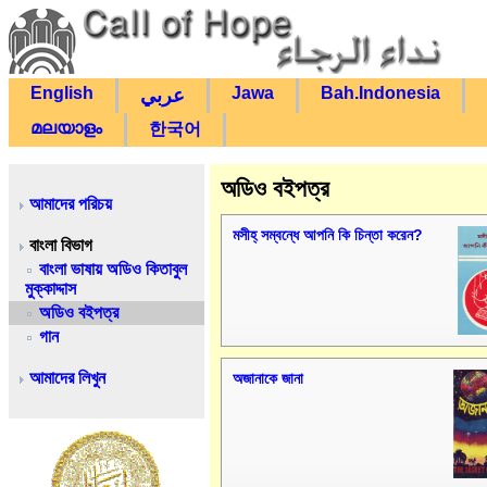
English
Jawa
Bah.Indonesia
عربي
മലയാളം
한국어
অডিও বইপত্র
আমাদের পরিচয়
মসীহ্ সম্বন্ধে আপনি কি চিন্তা করেন?
বাংলা বিভাগ
বাংলা ভাষায় অডিও কিতাবুল
মুক্কাদ্দাস
অডিও বইপত্র
গান
আমাদের লিখুন
অজানাকে জানা