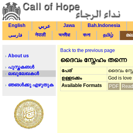
English
Jawa
Bah.Indonesia
عربي
नेपाली
অসমীয়া
বাংলা
தமிழ்
മല
فارسی
Back to the previous page
About us
ദൈവം സ്നേഹം തന്നെ
പുസ്തകങൾ
പേര്
ദൈവം സ്ന
ലഖുലേഖകൾ
ഉള്ളടക്കം
God is love
ഞങൾക്കു എഴുതുക
Available Formats
PDF
Read