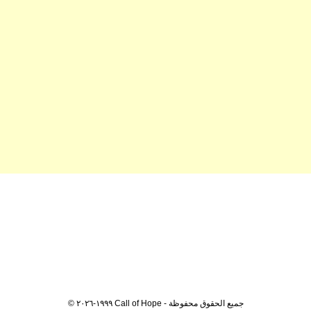
© ١٩٩٩-٢٠٢٦ Call of Hope - جميع الحقوق محفوظة