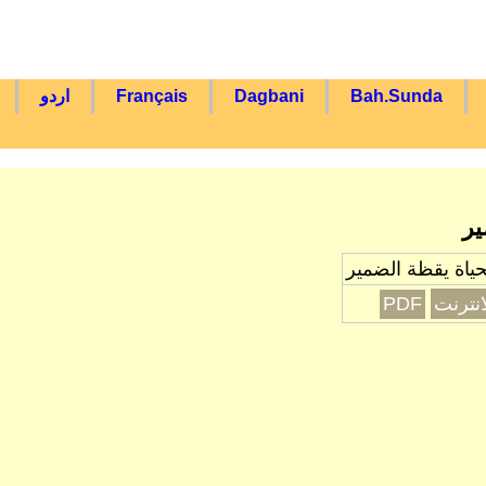
Bah.Sunda
Dagbani
Français
اردو
ير
حياة يقظة الضمير
انترنت
PDF