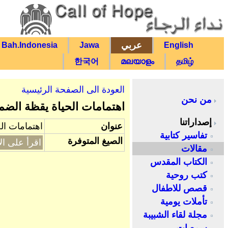
عربي
Bah.Indonesia
Jawa
English
한국어
മലയാളം
தமிழ்
العودة الى الصفحة الرئيسية
من نحن
اهتمامات الحياة يقظة الضم
إصداراتنا
عنوان
اهتمامات ال
تفاسير كتابية
الصيغ المتوفرة
اقرأ على ال
مقالات
الكتاب المقدس
كتب روحية
قصص للاطفال
تأملات يومية
مجلة لقاء الشبيبة