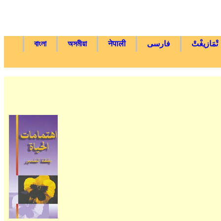
تْمَازيغْتْ
فارسی
नेपाली
অসমীয়া
বাংলা