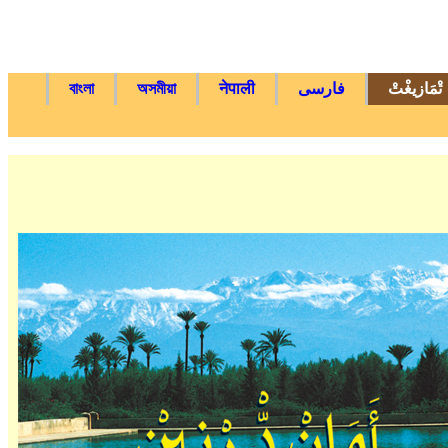
تْمَازيغْتْ
فارسی
नेपाली
অসমীয়া
বাংলা