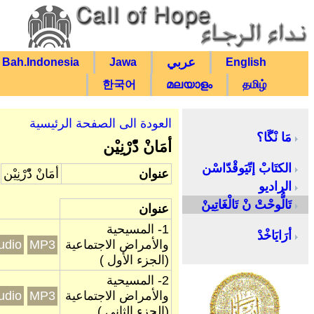
عربي
Bah.Indonesia
Jawa
English
한국어
മലയാളം
தமிழ்
العودة الى الصفحة الرئيسية
مَا نْگَا؟
أمَانْ دّْرْنِيْن
الكتَابْ إتّيَوقْدّاسْن
عنوان
أمَانْ دّْرْنِيْن
الراديو
تَالُّوحْتْ نْ تَالْغَاتِينْ
عنوان
1- المسيحية
أرَايَاخْدْ
والأمراض الاجتماعية
MP3
eal Audio
(الجزء الأول )
2- المسيحية
والأمراض الاجتماعية
MP3
eal Audio
(الجزء الثاني )