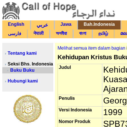
English
Jawa
Bah.Indonesia
عربي
नेपाली
অসমীয়া
বাংলা
தமிழ்
മല
فارسی
Melihat semua item dalam bagian 
Tentang kami
Kehidupan Kristus Buku
Seksi Bhs. Indonesia
Judul
Kehidu
Buku Buku
Kuasa 
Hubungi kami
Ajara
Penulis
Georg
Versi Indonesia
1999
Nomor Produk
SPB7