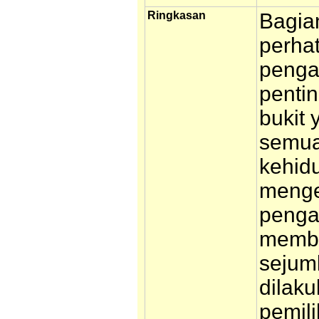
Ringkasan
Bagia
perha
penga
pentin
bukit
semua
kehid
menge
penga
membi
sejum
dilak
pemil