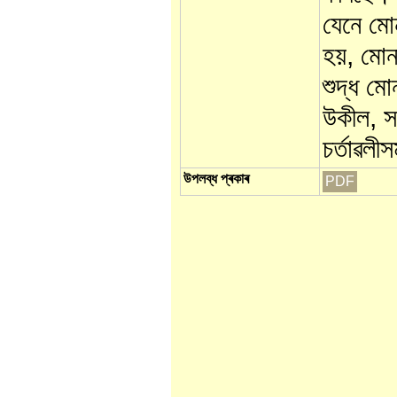
যেনে মো
হয়, মোন
শুদ্ধ ম
উকীল, স
চৰ্তাৱলী
উপলব্ধ প্ৰকাৰ
PDF