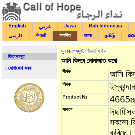
English
Jawa
Bah.Indonesia
عربي
नेपाली
অসমীয়া
বাংলা
தமிழ்
മല
فارسی
মূল কিতপসমূহলৈ উভতি যাওঁক
কিতাপসমূহ
আমি কিদৰে মোনাজাত কৰো
যোগাযোগ কৰক
শীৰ্ষক
আমি কি
লিখক
ইস্কান্দা
Product №
4665
সাৰাংশ
ঈছায়ীসক
সকলো বি
কৰিছে। 